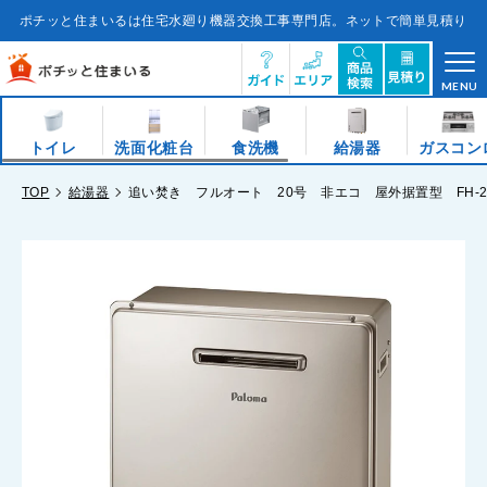
コ
ン
ポチッと住まいるは住宅水廻り機器交換工事専門店。ネットで簡単見積り
テ
ン
ツ
に
ス
キ
MENU
ッ
プ
す
る
トイレ
洗面化粧台
食洗機
給湯器
ガスコン
TOP
給湯器
追い焚き フルオート 20号 非エコ 屋外据置型 FH-20