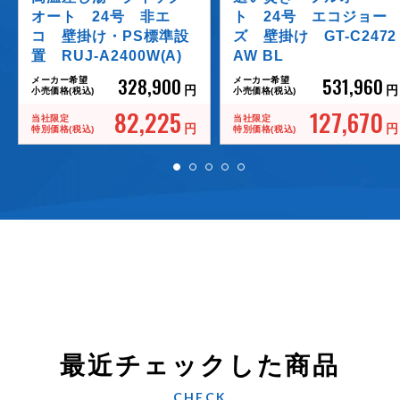
オート 24号 非エ
ト 24号 エコジョー
コ 壁掛け・PS標準設
ズ 壁掛け GT-C2472
置 RUJ-A2400W(A)
AW BL
328,900
531,960
メーカー希望
メーカー希望
円
円
小売価格(税込)
小売価格(税込)
82,225
127,670
当社限定
当社限定
円
円
特別価格(税込)
特別価格(税込)
最近チェックした商品
CHECK