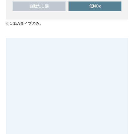
自動たし湯
低NOx
※1 13Aタイプのみ。