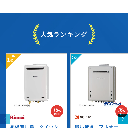
人気ランキング
2
1
位
位
75
76
%
%
OFF
OFF
高温差し湯 クイック
追い焚き フルオー