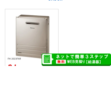
74
%
追い焚き フル
OFF
オート 20号
非エコ 屋外据
置型 FH-2023
FAR
492,800
メーカー希望
円
小売価格(税込)