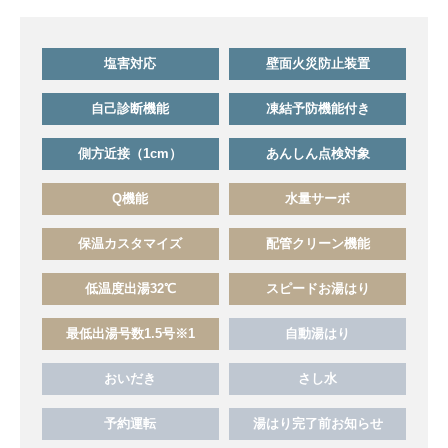
塩害対応
壁面火災防止装置
自己診断機能
凍結予防機能付き
側方近接（1cm）
あんしん点検対象
Q機能
水量サーボ
保温カスタマイズ
配管クリーン機能
低温度出湯32℃
スピードお湯はり
最低出湯号数1.5号※1
自動湯はり
おいだき
さし水
予約運転
湯はり完了前お知らせ