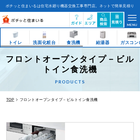
コ
ン
ポチッと住まいるは住宅水廻り機器交換工事専門店。ネットで簡単見積り
テ
ン
ツ
に
ス
キ
MENU
ッ
プ
す
る
トイレ
洗面化粧台
食洗機
給湯器
ガスコン
フロントオープンタイプ－ビル
トイン食洗機
PRODUCTS
TOP
フロントオープンタイプ－ビルトイン食洗機