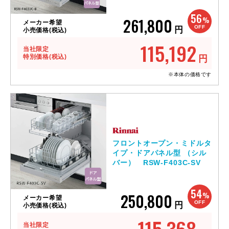
56
261,800
%
メーカー希望
OFF
円
小売価格(税込)
115,192
当社限定
特別価格(税込)
円
※本体の価格です
フロントオープン・ミドルタ
イプ・ドアパネル型 （シル
バー） RSW-F403C-SV
54
250,800
%
メーカー希望
OFF
円
小売価格(税込)
115,368
当社限定