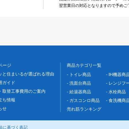
翌営業日の対応となりますので予めご
Pページ
商品カテゴリ一覧
ッと住まいるが選ばれる理由
- トイレ商品
- IH機器商
用ガイド
- 洗面台商品
- レンジフ
・取替工事費用のご案内
- 給湯器商品
- 水栓商品
立ち情報
- ガスコンロ商品
- 食洗機商
らせ
売れ筋ランキング
法に基づく表記