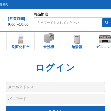
見積り
商品検索
[営業時間]
9:00〜18:00
洗面化粧台
食洗機
給湯器
ガスコン
ログイン
メ
ー
ル
ア
パ
ド
ス
レ
ワ
ス
ー
ド