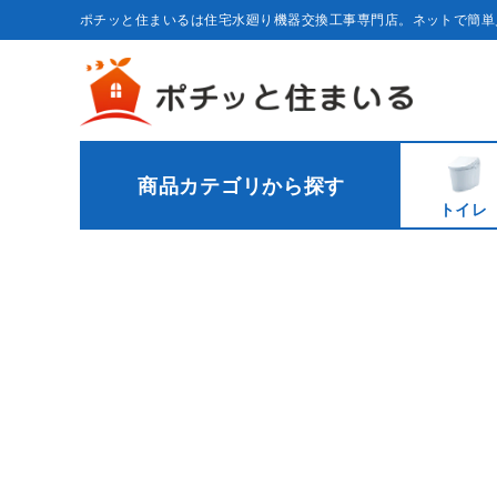
コ
ン
ポチッと住まいるは住宅水廻り機器交換工事専門店。ネットで簡単
テ
ン
ツ
に
ス
キ
ッ
プ
す
る
商品カテゴリから探す
トイレ