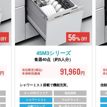
56
OFF
% OFF
45M3シリーズ
食器40点（約5人分）
91,960
当社限定(税込)
当
円
円
本体特別価格
本
シャワーミスト搭載で機能充実。
信頼
タッチDEラクドア
混合排気
シャワーミスト
マルチラック
ア
分割フラップ
取っ手もラクドア