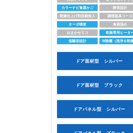
カラーナビ食器かご
静音設計
乾燥仕上げ剤自動投入
調理器具コース
ターボ噴射
食器温め
おまかせエコ
乾燥専用ヒータ
低騒音設計
W除菌（洗浄＆乾
ドア面材型 シルバー
ドア面材型 ブラック
ドアパネル型 シルバー