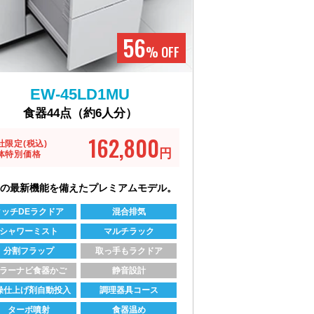
56
% OFF
EW-45LD1MU
食器44点（約6人分）
162,800
社限定(税込)
円
体特別価格
の最新機能を備えたプレミアムモデル。
タッチDEラクドア
混合排気
シャワーミスト
マルチラック
分割フラップ
取っ手もラクドア
ラーナビ食器かご
静音設計
燥仕上げ剤自動投入
調理器具コース
ターボ噴射
食器温め