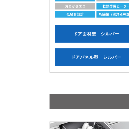
おまかせエコ
乾燥専用ヒータ
低騒音設計
W除菌（洗浄＆乾
ドア面材型 シルバー
ドアパネル型 シルバー