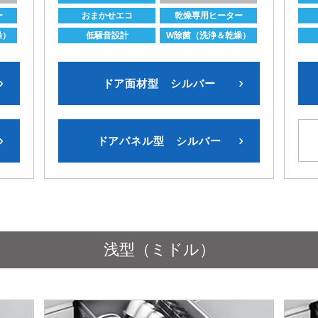
ー
おまかせエコ
乾燥専用ヒーター
燥）
低騒音設計
W除菌（洗浄＆乾燥）
ドア面材型 シルバー
ドアパネル型 シルバー
浅型（ミドル）