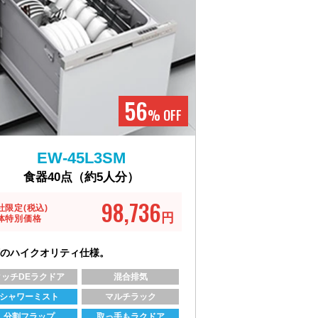
56
% OFF
EW-45L3SM
食器40点（約5人分）
98,736
社限定(税込)
円
体特別価格
のハイクオリティ仕様。
タッチDEラクドア
混合排気
シャワーミスト
マルチラック
分割フラップ
取っ手もラクドア