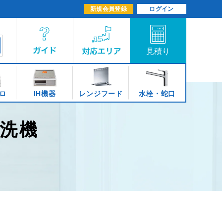
新規会員登録
ログイン
ロ
IH機器
レンジフード
水栓・蛇口
食洗機