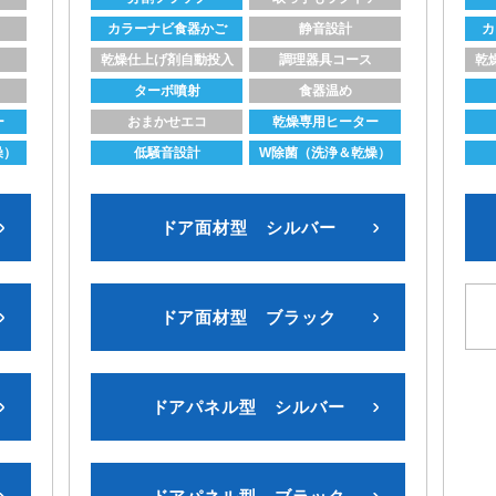
カラーナビ食器かご
静音設計
カ
乾燥仕上げ剤自動投入
調理器具コース
乾
ターボ噴射
食器温め
ー
おまかせエコ
乾燥専用ヒーター
燥）
低騒音設計
W除菌（洗浄＆乾燥）
ドア面材型 シルバー
ドア面材型 ブラック
ドアパネル型 シルバー