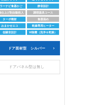
ラーナビ食器かご
静音設計
燥仕上げ剤自動投入
調理器具コース
ターボ噴射
食器温め
おまかせエコ
乾燥専用ヒーター
低騒音設計
W除菌（洗浄＆乾燥）
ドア面材型 シルバー
ドアパネル型は無し