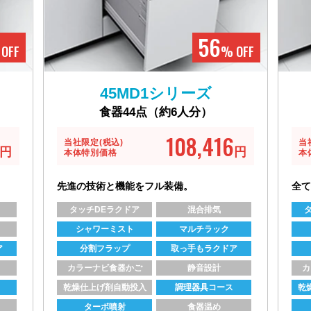
56
OFF
% OFF
45MD1シリーズ
食器44点（約6人分）
108,416
当社限定(税込)
当
円
円
本体特別価格
本
先進の技術と機能をフル装備。
全て
タッチDEラクドア
混合排気
シャワーミスト
マルチラック
ア
分割フラップ
取っ手もラクドア
カラーナビ食器かご
静音設計
カ
乾燥仕上げ剤自動投入
調理器具コース
乾
ターボ噴射
食器温め