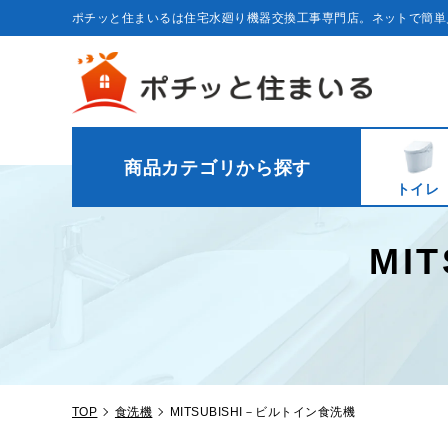
コ
ン
ポチッと住まいるは住宅水廻り機器交換工事専門店。ネットで簡単
テ
ン
ツ
に
ス
キ
ッ
プ
す
る
商品カテゴリから探す
トイレ
MI
TOP
食洗機
MITSUBISHI－ビルトイン食洗機