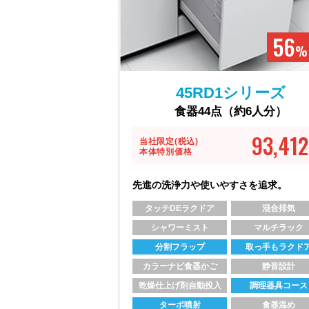
56
% 
45RD1シリーズ
食器44点（約6人分）
93,412
当社限定(税込)
本体特別価格
先進の洗浄力や使いやすさを追求。
タッチDEラクドア
混合排気
シャワーミスト
マルチラック
分割フラップ
取っ手もラクド
カラーナビ食器かご
静音設計
乾燥仕上げ剤自動投入
調理器具コース
ターボ噴射
食器温め