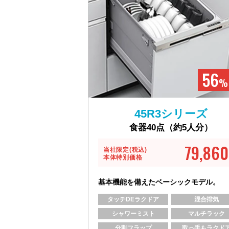
56
% 
45R3シリーズ
食器40点（約5人分）
79,860
当社限定(税込)
本体特別価格
基本機能を備えたベーシックモデル。
タッチDEラクドア
混合排気
シャワーミスト
マルチラック
分割フラップ
取っ手もラクド