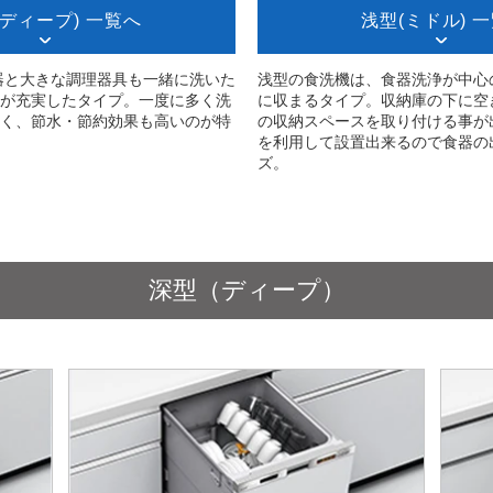
(ディープ) 一覧へ
浅型(ミドル) 
器と大きな調理器具も一緒に洗いた
浅型の食洗機は、食器洗浄が中心
が充実したタイプ。一度に多く洗
に収まるタイプ。収納庫の下に空
く、節水・節約効果も高いのが特
の収納スペースを取り付ける事が
を利用して設置出来るので食器の
ズ。
深型（ディープ）