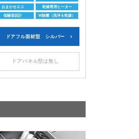
おまかせエコ
乾燥専用ヒーター
低騒音設計
W除菌（洗浄＆乾燥）
ドアフル面材型 シルバー
ドアパネル型は無し