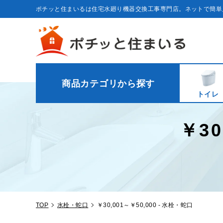
コ
ン
ポチッと住まいるは住宅水廻り機器交換工事専門店。ネットで簡単
テ
ン
ツ
に
ス
キ
ッ
プ
す
る
商品カテゴリから探す
トイレ
￥30
TOP
水栓・蛇口
￥30,001～￥50,000 - 水栓・蛇口