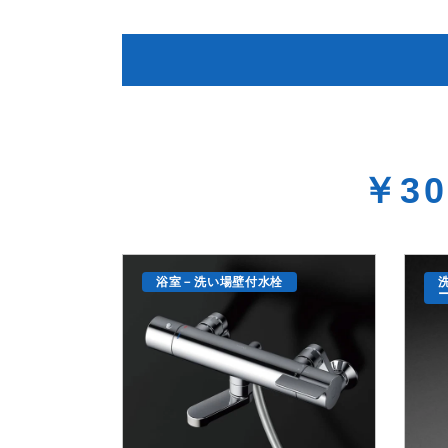
￥30
浴室－洗い場壁付水栓