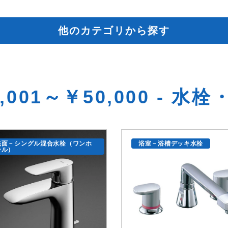
他のカテゴリから探す
,001～￥50,000 - 水
洗面－シングル混合水栓（ワンホ
浴室－浴槽デッキ水栓
ール）