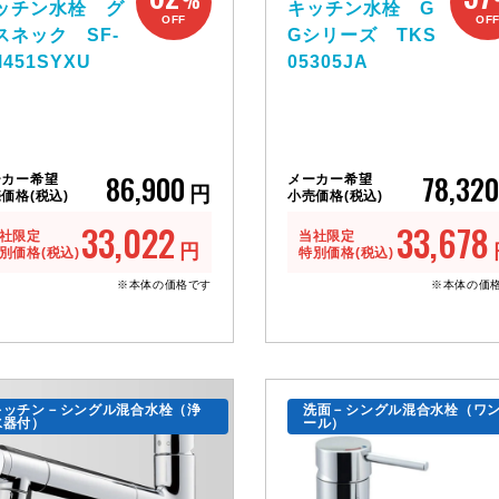
%
ッチン水栓 グ
キッチン水栓 G
OFF
OF
スネック SF-
Gシリーズ TKS
451SYXU
05305JA
86,900
78,320
ーカー希望
メーカー希望
円
価格(税込)
小売価格(税込)
33,022
33,678
社限定
当社限定
円
別価格(税込)
特別価格(税込)
※本体の価格です
※本体の価
キッチン－シングル混合水栓（浄
洗面－シングル混合水栓（ワ
水器付）
ール）