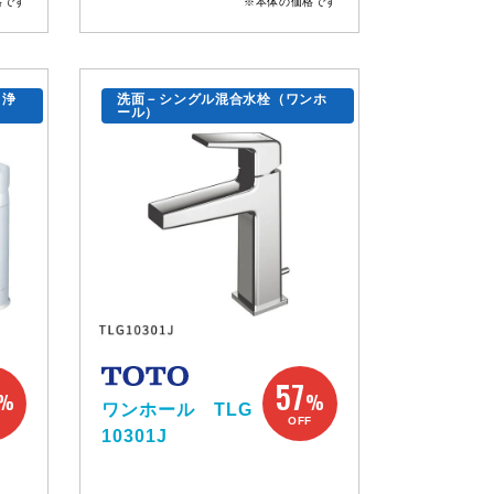
格です
※本体の価格です
（浄
洗面－シングル混合水栓（ワンホ
ール）
57
%
%
ワンホール TLG
F
OFF
10301J