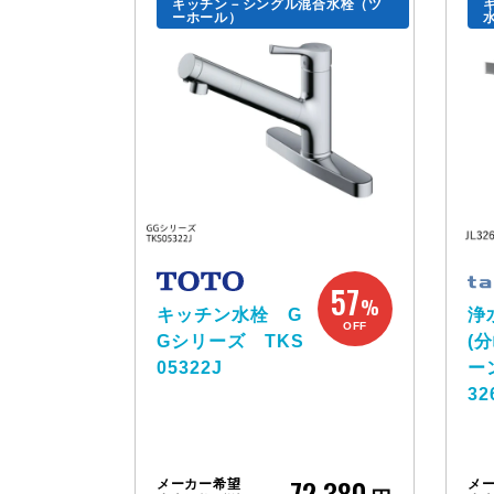
キッチン－シングル混合水栓（ツ
ーホール）
57
%
キッチン水栓 G
浄
OFF
Gシリーズ TKS
(
05322J
ー
32
72,380
メーカー希望
メ