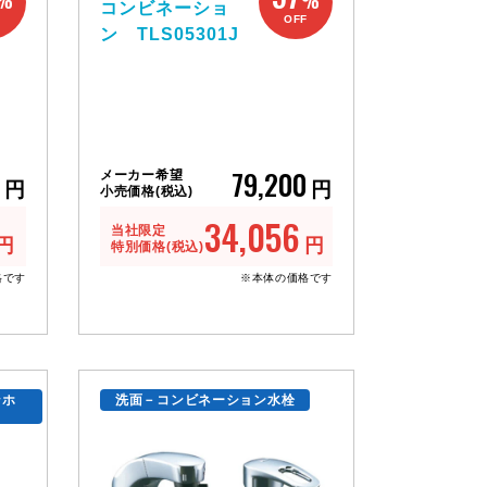
%
%
コンビネーショ
F
OFF
ン TLS05301J
79,200
メーカー希望
円
円
小売価格(税込)
34,056
当社限定
円
円
特別価格(税込)
格です
※本体の価格です
ンホ
洗面－コンビネーション水栓