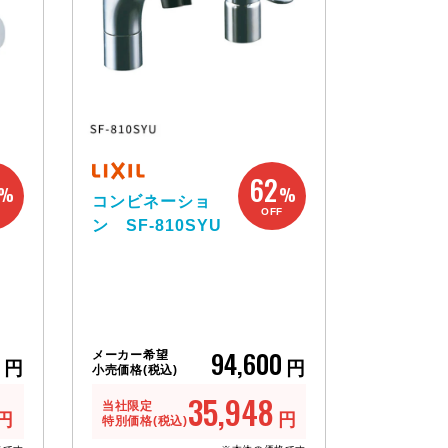
62
%
%
コンビネーショ
F
OFF
ン SF-810SYU
94,600
メーカー希望
円
円
小売価格(税込)
35,948
当社限定
円
円
特別価格(税込)