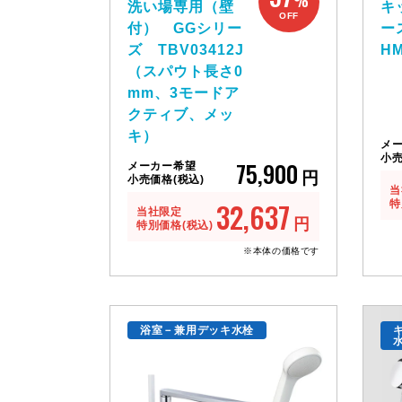
%
洗い場専用（壁
キ
OFF
付） GGシリー
ー
ズ TBV03412J
HM
（スパウト長さ0
mm、3モードア
クティブ、メッ
キ）
メ
小売
75,900
メーカー希望
円
小売価格(税込)
当
32,637
特
当社限定
円
特別価格(税込)
※本体の価格です
浴室－兼用デッキ水栓