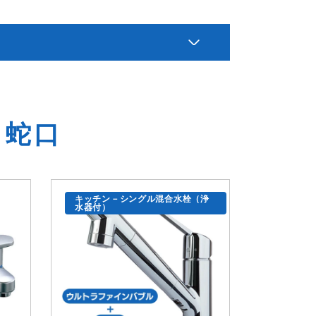
栓・蛇口
キッチン－シングル混合水栓（浄
水器付）