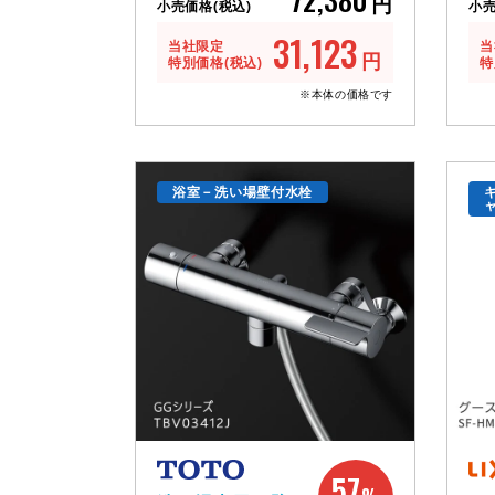
円
小売価格(税込)
小売
31,123
当社限定
当
円
特別価格(税込)
特
※本体の価格です
浴室－洗い場壁付水栓
57