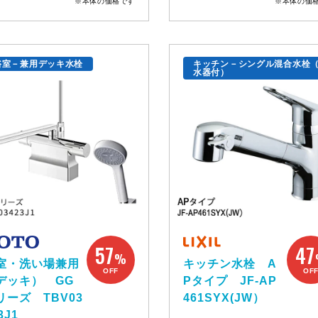
※本体の価格です
※本体の価
浴室－兼用デッキ水栓
キッチン－シングル混合水栓
水器付）
57
47
%
室・洗い場兼用
キッチン水栓 A
OFF
OF
デッキ） GG
Pタイプ JF-AP
リーズ TBV03
461SYX(JW）
3J1