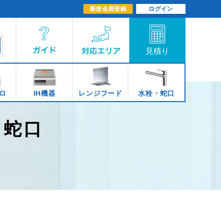
新規会員登録
ログイン
ロ
IH機器
レンジフード
水栓・蛇口
栓・蛇口