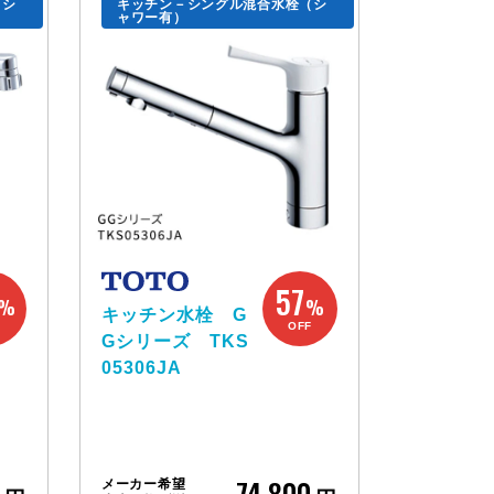
（シ
キッチン－シングル混合水栓（シ
ャワー有）
57
%
%
キッチン水栓 G
F
OFF
Gシリーズ TKS
05306JA
74,800
メーカー希望