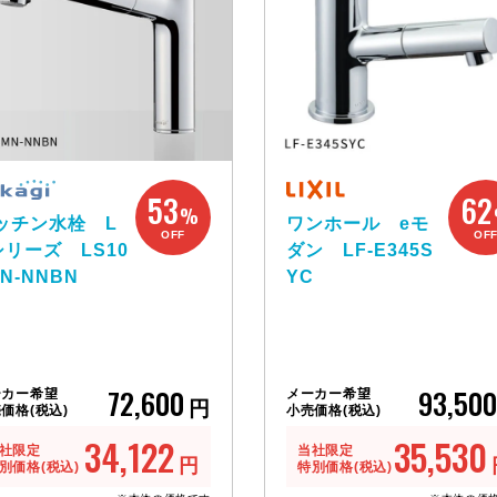
53
62
%
ッチン水栓 L
ワンホール eモ
OFF
OF
シリーズ LS10
ダン LF-E345S
N-NNBN
YC
72,600
93,500
ーカー希望
メーカー希望
円
価格(税込)
小売価格(税込)
34,122
35,530
社限定
当社限定
円
別価格(税込)
特別価格(税込)