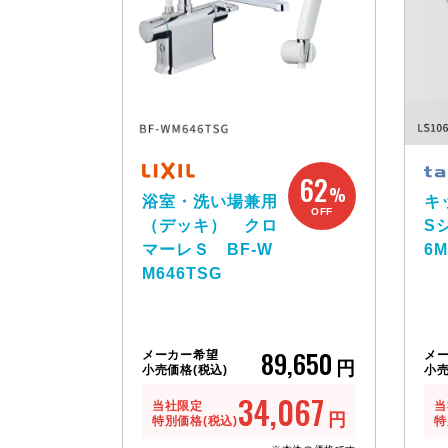
62
%
浴室・洗い場兼用
キ
OFF
（デッキ） クロ
S
マーレＳ BF-W
6M
M646TSG
89,650
メーカー希望
メ
円
小売価格(税込)
小売
34,067
当社限定
当
円
特別価格(税込)
特