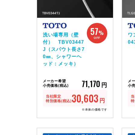
57
%
洗い場専用（壁
ワ
OFF
付） TBV03447
04
J（スパウト長さ7
0㎜、シャワーヘ
ッド：メッキ）
71,170
メーカー希望
メ
円
小売価格(税込)
小売
30,603
当社限定
当
円
特別価格(税込)
特
※本体の価格です