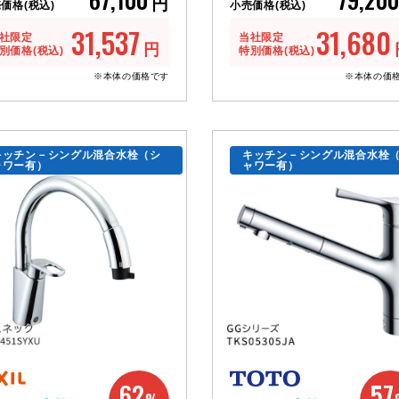
円
価格(税込)
小売価格(税込)
31,537
31,680
社限定
当社限定
円
別価格(税込)
特別価格(税込)
※本体の価格です
※本体の価
キッチン－シングル混合水栓（シ
キッチン－シングル混合水栓
ャワー有）
ャワー有）
62
57