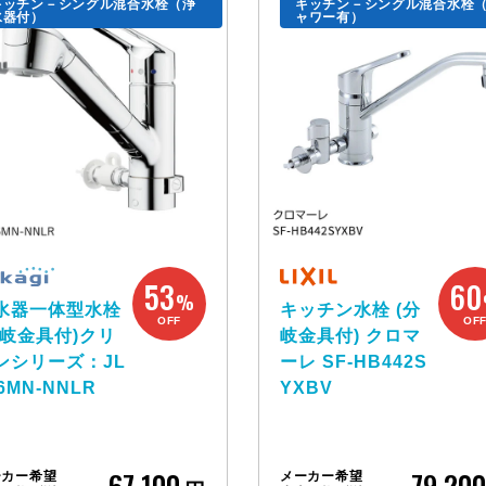
キッチン－シングル混合水栓（浄
キッチン－シングル混合水栓
水器付）
ャワー有）
53
60
%
水器一体型水栓
キッチン水栓 (分
OFF
OF
分岐金具付)クリ
岐金具付) クロマ
ンシリーズ：JL
ーレ SF-HB442S
6MN-NNLR
YXBV
67,100
79,200
ーカー希望
メーカー希望