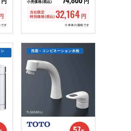
円
円
小売価格(税込)
32,164
当社限定
円
円
特別価格(税込)
格です
※本体の価格です
（シ
洗面－コンビネーション水栓
57