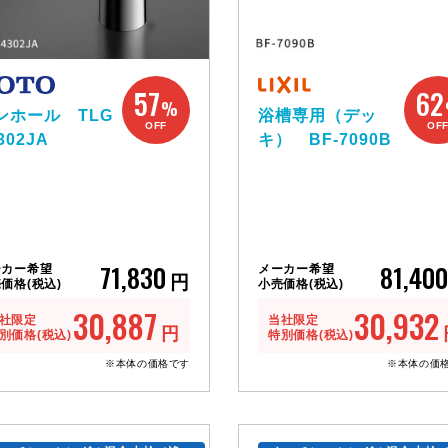
57
62
%
ンホール TLG
浴槽専用（デッ
OFF
OF
302JA
キ） BF-7090B
71,830
81,400
ーカー希望
メーカー希望
円
価格(税込)
小売価格(税込)
30,887
30,932
社限定
当社限定
円
別価格(税込)
特別価格(税込)
※本体の価格です
※本体の価