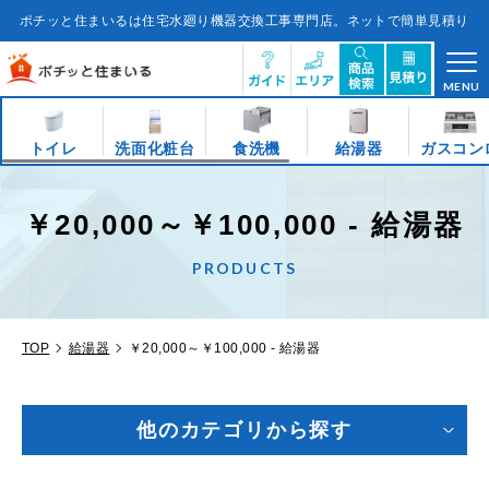
コ
ン
ポチッと住まいるは住宅水廻り機器交換工事専門店。ネットで簡単見積り
テ
ン
ツ
に
ス
キ
MENU
ッ
プ
す
る
トイレ
洗面化粧台
食洗機
給湯器
ガスコン
￥20,000～￥100,000 - 給湯器
PRODUCTS
TOP
給湯器
￥20,000～￥100,000 - 給湯器
他のカテゴリから探す