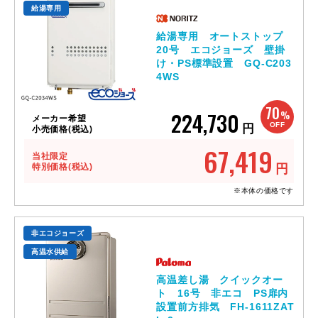
給湯専用
給湯専用 オートストップ
20号 エコジョーズ 壁掛
け・PS標準設置 GQ-C203
4WS
70
224,730
%
メーカー希望
OFF
円
小売価格(税込)
67,419
当社限定
特別価格(税込)
円
※本体の価格です
非エコジョーズ
高温水供給
高温差し湯 クイックオー
ト 16号 非エコ PS扉内
設置前方排気 FH-1611ZAT