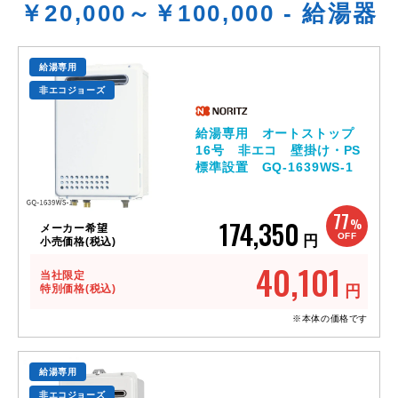
￥20,000～￥100,000 - 給湯器
給湯専用
非エコジョーズ
給湯専用 オートストップ
16号 非エコ 壁掛け・PS
標準設置 GQ-1639WS-1
77
174,350
%
メーカー希望
OFF
円
小売価格(税込)
40,101
当社限定
特別価格(税込)
円
※本体の価格です
給湯専用
非エコジョーズ