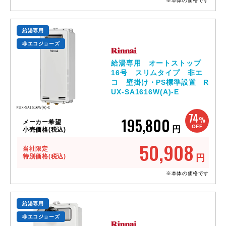
※本体の価格です
給湯専用
非エコジョーズ
給湯専用 オートストップ
16号 スリムタイプ 非エ
コ 壁掛け・PS標準設置 R
UX-SA1616W(A)-E
74
195,800
%
メーカー希望
OFF
円
小売価格(税込)
50,908
当社限定
特別価格(税込)
円
※本体の価格です
給湯専用
非エコジョーズ