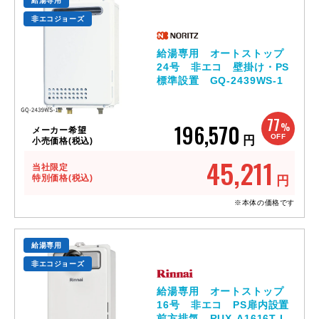
給湯専用
非エコジョーズ
給湯専用 オートストップ
24号 非エコ 壁掛け・PS
標準設置 GQ-2439WS-1
77
196,570
%
メーカー希望
OFF
円
小売価格(税込)
45,211
当社限定
特別価格(税込)
円
※本体の価格です
給湯専用
非エコジョーズ
給湯専用 オートストップ
16号 非エコ PS扉内設置
前方排気 RUX-A1616T-L