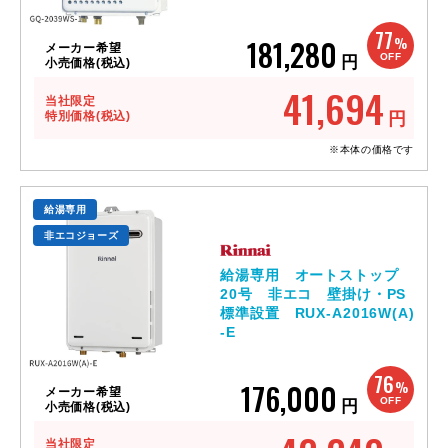
77
181,280
%
メーカー希望
OFF
円
小売価格(税込)
41,694
当社限定
特別価格(税込)
円
※本体の価格です
給湯専用
非エコジョーズ
給湯専用 オートストップ
20号 非エコ 壁掛け・PS
標準設置 RUX-A2016W(A)
-E
76
176,000
%
メーカー希望
OFF
円
小売価格(税込)
当社限定