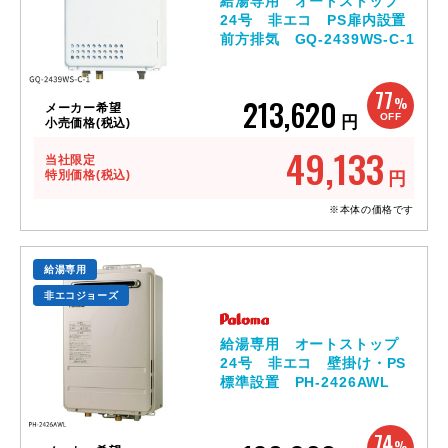
給湯専用 オートストップ
24号 非エコ PS扉内設置
前方排気 GQ-2439WS-C-1
77
213,620
%
メーカー希望
OFF
円
小売価格(税込)
49,133
当社限定
特別価格(税込)
円
※本体の価格です
給湯専用
非エコジョーズ
給湯専用 オートストップ
24号 非エコ 壁掛け・PS
標準設置 PH-2426AWL
74
%