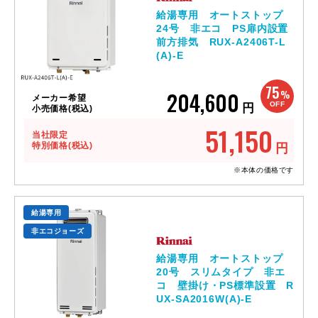
給湯専用 オートストップ
24号 非エコ PS扉内設置
前方排気 RUX-A2406T-L
(A)-E
75
204,600
%
メーカー希望
OFF
円
小売価格(税込)
51,150
当社限定
特別価格(税込)
円
※本体の価格です
給湯専用
非エコジョーズ
給湯専用 オートストップ
20号 スリムタイプ 非エ
コ 壁掛け・PS標準設置 R
UX-SA2016W(A)-E