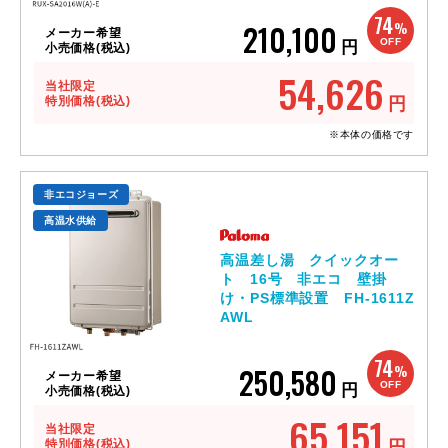
74
210,100
%
メーカー希望
OFF
円
小売価格(税込)
54,626
当社限定
特別価格(税込)
円
※本体の価格です
非エコジョーズ
高温水供給
高温差し湯 クイックオー
ト 16号 非エコ 壁掛
け・PS標準設置 FH-1611Z
AWL
74
250,580
%
メーカー希望
OFF
円
小売価格(税込)
65,151
当社限定
特別価格(税込)
円