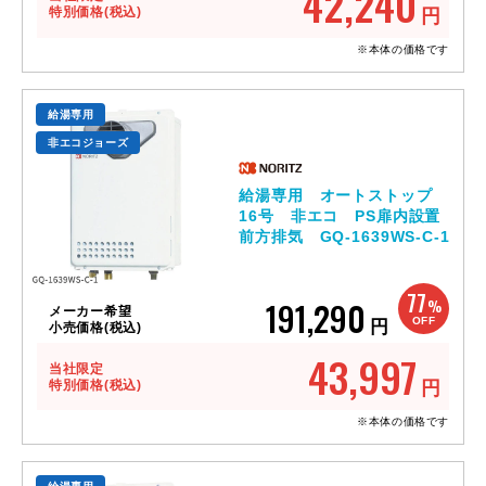
42,240
特別価格(税込)
円
※本体の価格です
給湯専用
非エコジョーズ
給湯専用 オートストップ
16号 非エコ PS扉内設置
前方排気 GQ-1639WS-C-1
77
191,290
%
メーカー希望
OFF
円
小売価格(税込)
43,997
当社限定
特別価格(税込)
円
※本体の価格です