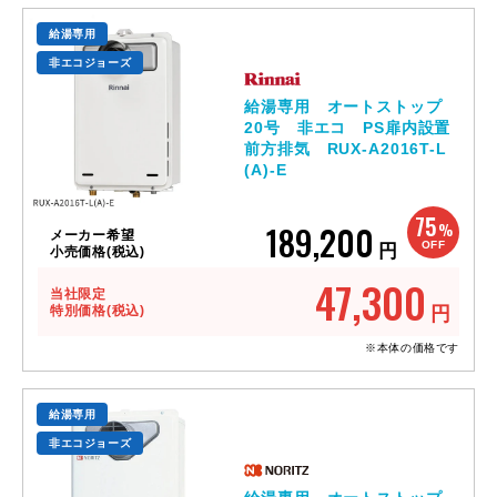
給湯専用
非エコジョーズ
給湯専用 オートストップ
20号 非エコ PS扉内設置
前方排気 RUX-A2016T-L
(A)-E
75
189,200
%
メーカー希望
OFF
円
小売価格(税込)
47,300
当社限定
特別価格(税込)
円
※本体の価格です
給湯専用
非エコジョーズ