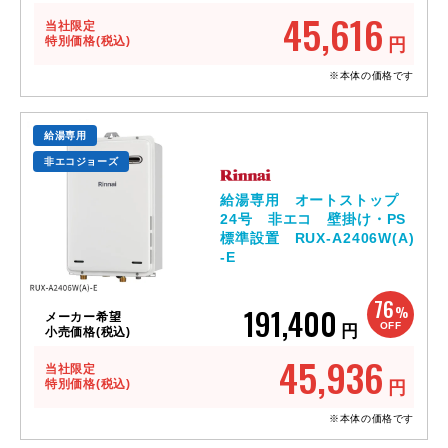
45,616
当社限定
特別価格(税込)
円
※本体の価格です
給湯専用
非エコジョーズ
給湯専用 オートストップ
24号 非エコ 壁掛け・PS
標準設置 RUX-A2406W(A)
-E
76
191,400
%
メーカー希望
OFF
円
小売価格(税込)
45,936
当社限定
特別価格(税込)
円
※本体の価格です