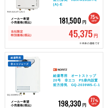
(A)-E
75
181,500
%
メーカー希望
OFF
円
小売価格(税込)
45,375
当社限定
特別価格(税込)
円
※本体の価格です
給湯専用
非エコジョーズ
給湯専用 オートストップ
20号 非エコ PS扉内設置
前方排気 GQ-2039WS-C-1
77
198,330
%
メーカー希望
OFF
円
小売価格(税込)