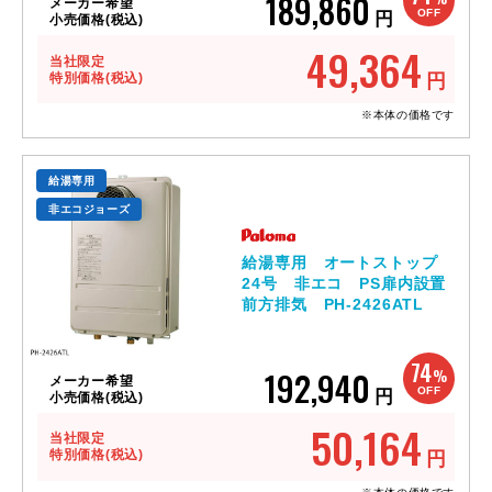
189,860
メーカー希望
OFF
円
小売価格(税込)
49,364
当社限定
特別価格(税込)
円
※本体の価格です
給湯専用
非エコジョーズ
給湯専用 オートストップ
24号 非エコ PS扉内設置
前方排気 PH-2426ATL
74
192,940
%
メーカー希望
OFF
円
小売価格(税込)
50,164
当社限定
特別価格(税込)
円