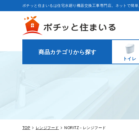
コ
ン
ポチッと住まいるは住宅水廻り機器交換工事専門店。ネットで簡単
テ
ン
ツ
に
ス
キ
ッ
プ
す
る
商品カテゴリから探す
トイレ
TOP
レンジフード
NORITZ－レンジフード