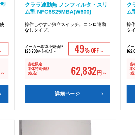
ム型
クララ連動無 ノンフィルタ・スリ
ク
ム型 NFG6S25MBA(W600)
ム型
使
操作しやすい独立スイッチ。コンロ連動
操
なしタイプ。
タ
49
メーカー希望小売価格
メー
～
% OFF～
123,200円(税込) ～
162
当社限定
当
62,832
本体特別価格
本
～
円～
(税込)
(税
詳細ページ