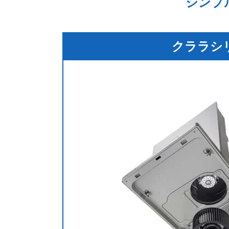
シンプ
クララシ