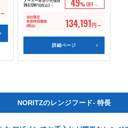
49
メーカー希望小売価格
% OFF～
263,120円(税込) ～
～
当社限定
134,191
本体特別価格
円～
(税込)
詳細ページ
NORITZのレンジフード- 特長