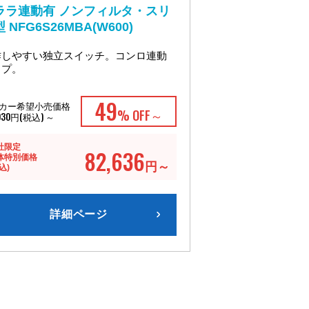
ララ連動有 ノンフィルタ・スリ
 NFG6S26MBA(W600)
作しやすい独立スイッチ。コンロ連動
イプ。
49
カー希望小売価格
% OFF～
,030円(税込) ～
社限定
82,636
体特別価格
円～
込)
詳細ページ