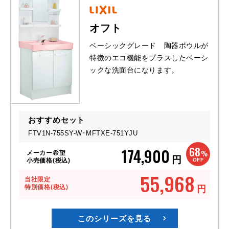
オフト
ベーシックグレード 陶器ボウルが
特徴のエコ機能をプラスしたベーシ
ックな洗面台になります。
おすすめセット
FTV1N-755SY-W･
MFTXE-751YJU
68
174,900
%
メーカー希望
円
OFF
小売価格(税込)
55,968
当社限定
特別価格(税込)
円
このシリーズを見る