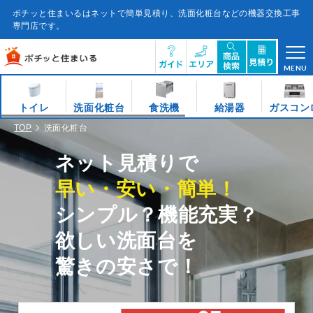
コ
ン
ポチッと住まいるはネットで簡単見積り、洗面化粧台などの機器交換工事
テ
ン
専門店です。
ツ
に
ス
キ
ッ
プ
MENU
す
る
トイレ
洗面化粧台
食洗機
給湯器
ガスコン
TOP
洗面化粧台
ネット見積りで
早い・安い・簡単！
シンプル？機能充実？
欲しい洗面台を
驚きの安さで！