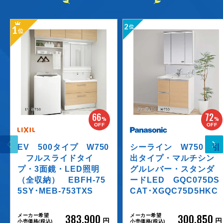
2
1
位
位
66
72
%
%
OFF
OFF
EV 500タイプ W750
シーライン W750 引
フルスライドタイ
出タイプ・マルチシン
プ・3面鏡・LED照明
グルレバー・スタンダ
（全収納） EBFH-75
ードLED GQC075DS
5SY･MEB-753TXS
CAT･XGQC75D5HKC
383,900
300,850
メーカー希望
メーカー希望
円
円
小売価格(税込)
小売価格(税込)