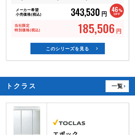
46
343,530
%
メーカー希望
円
OFF
小売価格(税込)
185,506
当社限定
特別価格(税込)
円
このシリーズを見る
トクラス
一覧
エポック