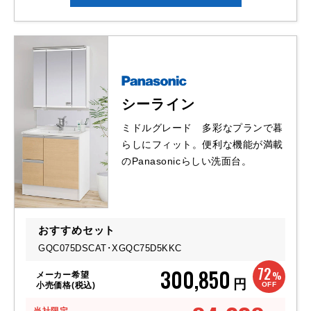
シーライン
ミドルグレード 多彩なプランで暮
らしにフィット。便利な機能が満載
のPanasonicらしい洗面台。
おすすめセット
GQC075DSCAT･
XGQC75D5KKC
72
300,850
%
メーカー希望
円
OFF
小売価格(税込)
当社限定