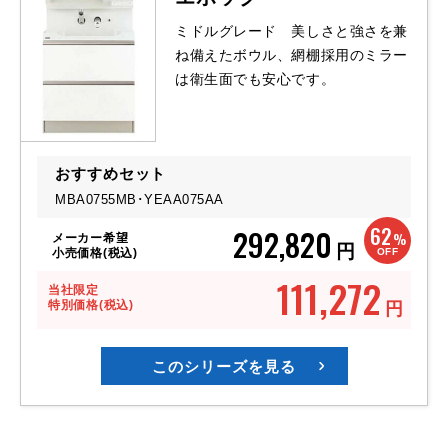
ミドルグレード 美しさと強さを兼
ね備えたボウル、網棚採用のミラー
は衛生面でも安心です。
おすすめセット
MBA0755MB･YEAA075AA
62
292,820
%
メーカー希望
円
OFF
小売価格(税込)
111,272
当社限定
特別価格(税込)
円
このシリーズを見る