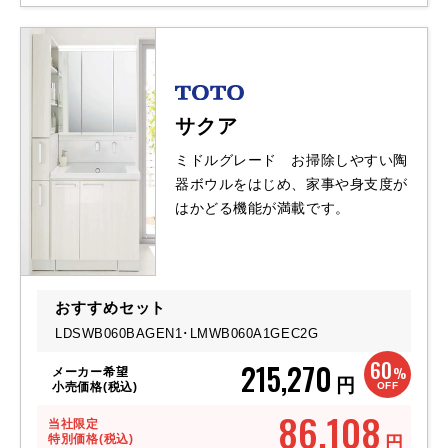
サクア
ミドルグレード お掃除しやすい陶
器ボウルをはじめ、家事や身支度が
はかどる機能が満載です。
おすすめセット
LDSWB060BAGEN1･
LMWB060A1GEC2G
60
215,270
%
メーカー希望
円
OFF
小売価格(税込)
86,108
当社限定
特別価格(税込)
円