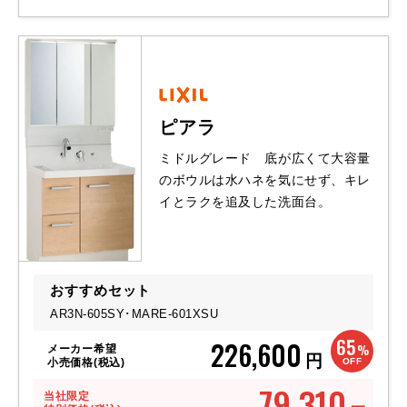
ピアラ
ミドルグレード 底が広くて大容量
のボウルは水ハネを気にせず、キレ
イとラクを追及した洗面台。
おすすめセット
AR3N-605SY･MARE-601XSU
65
226,600
%
メーカー希望
円
OFF
小売価格(税込)
79,310
当社限定