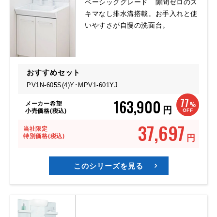
ベーシックグレード 隙間ゼロのス
キマなし排水溝搭載。お手入れと使
いやすさが自慢の洗面台。
おすすめセット
PV1N-605S(4)Y･MPV1-601YJ
77
163,900
%
メーカー希望
円
OFF
小売価格(税込)
37,697
当社限定
特別価格(税込)
円
このシリーズを見る