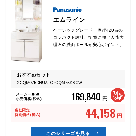
エムライン
ベーシックグレード 奥行420㎜の
コンパクト設計。衝撃に強い人造大
理石の洗面ボールが安心ポイント。
おすすめセット
XGQM075DNUATC･GQM75KSCW
74
169,840
%
メーカー希望
円
OFF
小売価格(税込)
44,158
当社限定
特別価格(税込)
円
このシリーズを見る