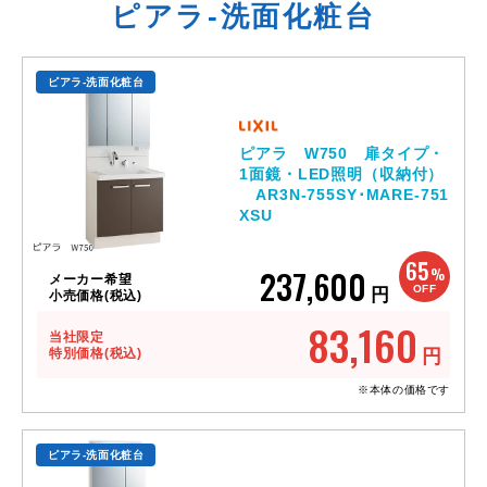
ピアラ-洗面化粧台
ピアラ-洗面化粧台
ピアラ W750 扉タイプ・
1面鏡・LED照明（収納付）
AR3N-755SY･MARE-751
XSU
65
237,600
%
メーカー希望
OFF
円
小売価格(税込)
83,160
当社限定
特別価格(税込)
円
※本体の価格です
ピアラ-洗面化粧台