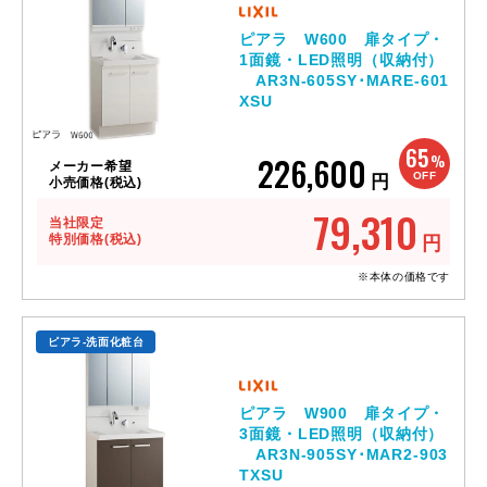
ピアラ W600 扉タイプ・
1面鏡・LED照明（収納付）
AR3N-605SY･MARE-601
XSU
65
226,600
%
メーカー希望
OFF
円
小売価格(税込)
79,310
当社限定
特別価格(税込)
円
※本体の価格です
ピアラ-洗面化粧台
ピアラ W900 扉タイプ・
3面鏡・LED照明（収納付）
AR3N-905SY･MAR2-903
TXSU