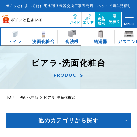
コ
ン
ポチッと住まいるは住宅水廻り機器交換工事専門店。ネットで簡単見積り
テ
ン
ツ
に
ス
キ
MENU
ッ
プ
す
る
トイレ
洗面化粧台
食洗機
給湯器
ガスコン
ピアラ-洗面化粧台
PRODUCTS
TOP
洗面化粧台
ピアラ-洗面化粧台
他のカテゴリから探す