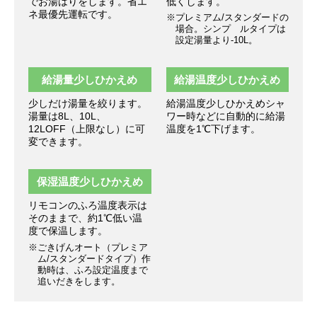
でお湯はりをします。省エ
低くします。
ネ最優先運転です。
※プレミアム/スタンダードの
場合。シンプ ルタイプは
設定湯量より-10L。
給湯量少しひかえめ
給湯温度少しひかえめ
少しだけ湯量を絞ります。
給湯温度少しひかえめシャ
湯量は8L、10L、
ワー時などに自動的に給湯
12LOFF（上限なし）に可
温度を1℃下げます。
変できます。
保湿温度少しひかえめ
リモコンのふろ温度表示は
そのままで、約1℃低い温
度で保温します。
※ごきげんオート（プレミア
ム/スタンダードタイプ）作
動時は、ふろ設定温度まで
追いだきをします。