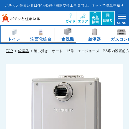
コ
ン
ポチッと住まいるは住宅水廻り機器交換工事専門店。ネットで簡単見積り
テ
ン
ツ
に
ス
キ
MENU
ッ
プ
す
る
トイレ
洗面化粧台
食洗機
給湯器
ガスコン
TOP
給湯器
追い焚き オート 16号 エコジョーズ PS扉内設置前方排気 