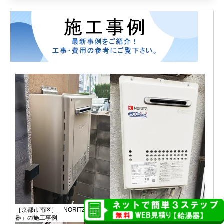
［京都市南区］ NORITZ 「給湯
［守口市］ノーリツ 給湯専用給
器」の施工事例
湯器の施工事例