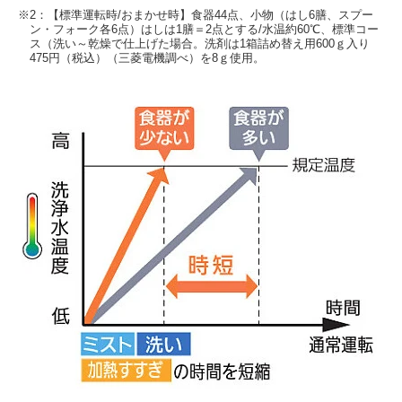
※2：【標準運転時/おまかせ時】食器44点、小物（はし6膳、スプー
ン・フォーク各6点）はしは1膳＝2点とする/水温約60℃、標準コー
ス（洗い～乾燥で仕上げた場合。洗剤は1箱詰め替え用600ｇ入り
475円（税込）（三菱電機調べ）を8ｇ使用。