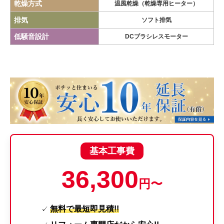
乾燥方式
温風乾燥（乾燥専用ヒーター）
排気
ソフト排気
低騒音設計
DCブラシレスモーター
基本工事費
36,300
円〜
無料で最短即見積!!
✓