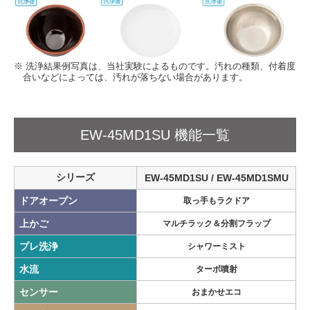
※ 洗浄結果例写真は、当社実験によるものです。汚れの種類、付着度
合いなどによっては、汚れが落ちない場合があります。
EW-45MD1SU 機能一覧
シリーズ
EW-45MD1SU / EW-45MD1SMU
ドアオープン
取っ手もラクドア
上かご
マルチラック＆分割フラップ
プレ洗浄
シャワーミスト
水流
ターボ噴射
センサー
おまかせエコ