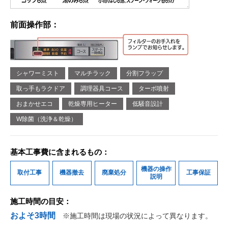
前面操作部：
シャワーミスト
マルチラック
分割フラップ
取っ手もラクドア
調理器具コース
ターボ噴射
おまかせエコ
乾燥専用ヒーター
低騒音設計
W除菌（洗浄＆乾燥）
基本工事費に含まれるもの：
機器の操作
取付工事
機器撤去
廃棄処分
工事保証
説明
施工時間の目安：
およそ3時間
※施工時間は現場の状況によって異なります。