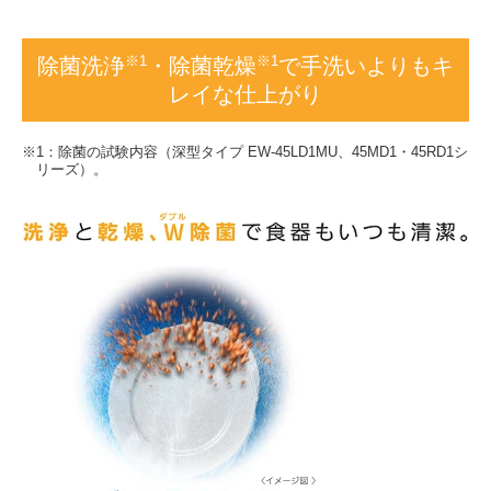
※1
※1
除菌洗浄
・除菌乾燥
で手洗いよりもキ
レイな仕上がり
※1：除菌の試験内容（深型タイプ EW-45LD1MU、45MD1・45RD1シ
リーズ）。