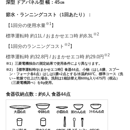
深型 ドアパネル型 幅：45㎝
節水・ランニングコスト（1回あたり）：
※1
【1回分の使用水量
】
※2
標準運転時 約11L / おまかせエコ時 約8.3L
※2
【1回分のランニングコスト
】
※2
標準運転時 約32.8円 / おまかせエコ時 約29.0円
※1）三菱電機独自の測定結果で使用条件により異なります。
※2）【標準運転時/おまかせエコ時】食器44点、小物（はし6膳、スプー
ン・フォーク各6点）はしは1膳=2点とする/水温約60℃、標準コース（洗
い～乾燥で仕上げた場合。洗剤は1箱詰替え用600g入り475円（税込）
（三菱電機調べ）を8g使用。
食器収納点数：約6人 食器44点