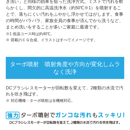
き洗い」と同様の効果を狙った洗浄方式。ミストで汚れを軟
らかくし、間欠的に高温洗浄水（約50℃※1）を噴射するこ
とで、落ちにくい汚れをふやかし浮かせてはがします。食事
の時間がバラバラ、家族全員の食事が済んでから洗うなど、
まとめ洗いをすることが多いご家庭に最適です。
※1 低温コース時は約40℃。
※ 搭載のＣＧ合成、イラストはすべてイメージです。
ターボ噴射 噴射角度や方向が変化しムラ
なく洗浄
DCブラシレスモーターが回転数を変えて、2種類の水流で汚
れを吹き飛ばす。
※ 対応機種：ターボ噴射は全機種対応。