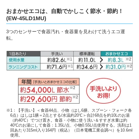
おまかせエコは、自動でかしこく節水・節約！
(EW-45LD1MU)
3つのセンサーで食器汚れ・食器量を見わけて洗うエコ運
転。
※1：【手洗い】＜食器44点、小物（はし6膳、スプーン・フォーク各
6点）はしは1膳＝2点とする/水温約20℃＞合計68点を約10Lのお湯
（約40℃）でつけ置き。食器・小物に使う洗い＆すすぎ水量は約
40℃のお湯にして食器：1.35L/点、小物0.55L/点使用する。洗剤は1
回あたり315ml入り164円（税込）（日本電機工業会調べ）を10.6ml
使用。