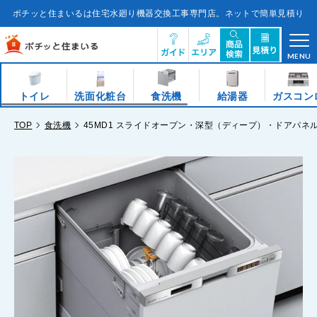
コ
ン
ポチッと住まいるは住宅水廻り機器交換工事専門店。ネットで簡単見積り
テ
ン
ツ
に
ス
キ
MENU
ッ
プ
す
る
トイレ
洗面化粧台
食洗機
給湯器
ガスコン
TOP
食洗機
45MD1 スライドオープン・深型（ディープ）・ドアパネル型