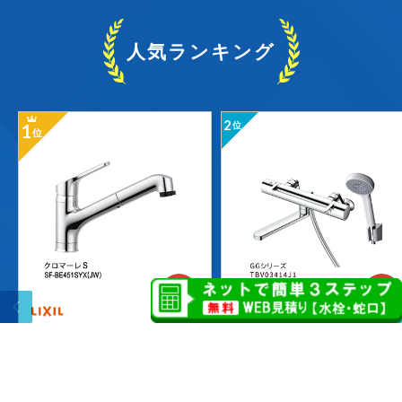
人気ランキング
2
1
位
位
57
57
%
%
OFF
OFF
キッチン水栓 クロマ
浴室・洗い場兼用（壁
ーレS SF-BE451SYX
付） GGシリーズ TB
(JW）
V03414J1