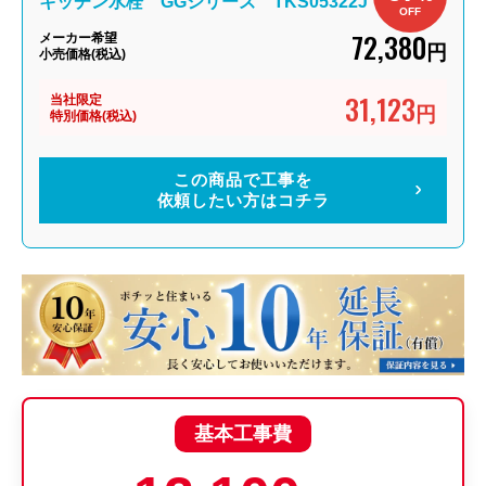
キッチン水栓 GGシリーズ TKS05322J
OFF
72,380
メーカー希望
円
小売価格(税込)
31,123
当社限定
円
特別価格(税込)
この商品で工事を
依頼したい方はコチラ
基本工事費