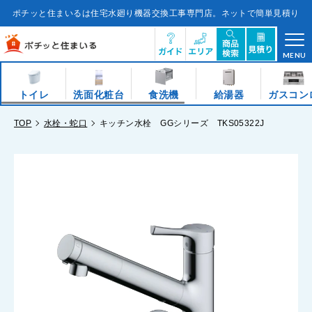
コ
ン
ポチッと住まいるは住宅水廻り機器交換工事専門店。ネットで簡単見積り
テ
ン
ツ
に
ス
キ
MENU
ッ
プ
す
る
トイレ
洗面化粧台
食洗機
給湯器
ガスコン
TOP
水栓・蛇口
キッチン水栓 GGシリーズ TKS05322J