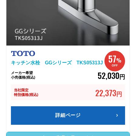
57
%
キッチン水栓 GGシリーズ TKS05313J
OFF
52,030
メーカー希望
円
小売価格(税込)
22,373
当社限定
円
特別価格(税込)
詳細ページ