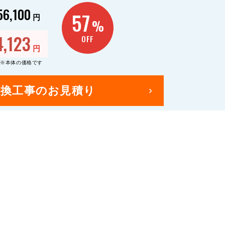
56,100
57
円
%
4,123
OFF
円
※本体の価格です
交換工事のお見積り