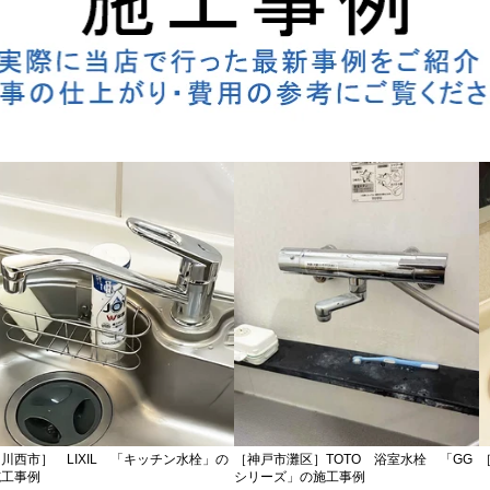
川西市］ LIXIL 「キッチン水栓」の
［神戸市灘区］TOTO 浴室水栓 「GG
施工事例
シリーズ」の施工事例