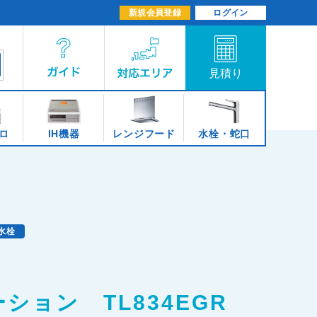
新規会員登録
ログイン
ロ
IH機器
レンジフード
水栓・蛇口
水栓
ション TL834EGR