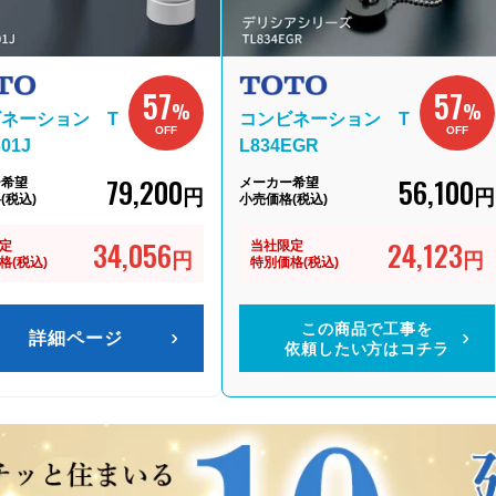
57
57
%
%
ネーション T
コンビネーション T
OFF
OFF
01J
L834EGR
79,200
56,100
ー希望
メーカー希望
円
円
(税込)
小売価格(税込)
34,056
24,123
定
当社限定
円
円
格(税込)
特別価格(税込)
この商品で工事を
詳細ページ
依頼したい方はコチラ