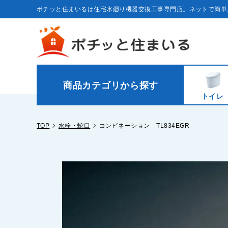
コ
ン
ポチッと住まいるは住宅水廻り機器交換工事専門店。ネットで簡単
テ
ン
ツ
に
ス
キ
ッ
プ
す
る
商品カテゴリから探す
トイレ
TOP
水栓・蛇口
コンビネーション TL834EGR