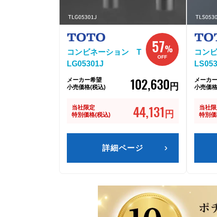
57
%
コンビネーション T
コンビ
OFF
LG05301J
LS053
102,630
メーカー希望
メーカ
円
小売価格(税込)
小売価格
44,131
当社限定
当社限
円
特別価格(税込)
特別価
詳細ページ