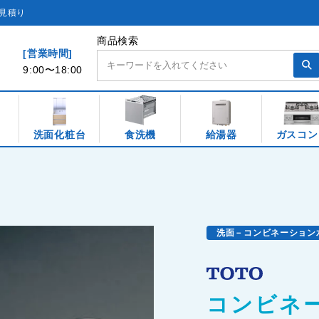
見積り
商品検索
[営業時間]
9:00〜18:00
洗面化粧台
食洗機
給湯器
ガスコン
洗面－コンビネーション
コンビネー