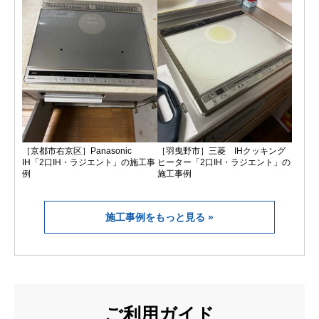
［京都市右京区］Panasonic
［羽曳野市］三菱 IHクッキング
IH「2口IH・ラジエント」の施工事
ヒーター「2口IH・ラジエント」の
例
施工事例
施工事例をもっと見る
ご利用ガイド