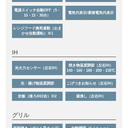
電源スイッチ自動OFF（5・
電気代表示/累積電気代表示
10・15・30分）
レンジフード換気連動（おま
かせ自動運転）※1
IH
焼き物温度調節（左右IH）
光火力センサー（左右IH）
140・160・180・200・230℃
光・揚げ物温度調節
こげつきお知らせ（左右IH）
炊飯（後ろIH/2合）※2
湯沸し（左右IH）
グリル