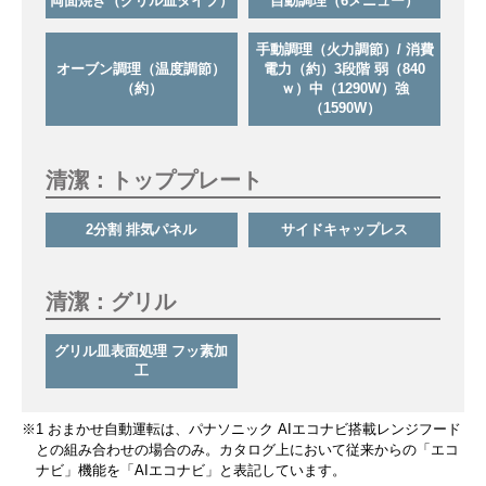
両面焼き（グリル皿タイプ）
自動調理（6メニュー）
手動調理（火力調節）/ 消費
オーブン調理（温度調節）
電力（約）3段階 弱（840
（約）
ｗ）中（1290W）強
（1590W）
清潔：トッププレート
2分割 排気パネル
サイドキャップレス
清潔：グリル
グリル皿表面処理 フッ素加
工
※1 おまかせ自動運転は、パナソニック AIエコナビ搭載レンジフード
との組み合わせの場合のみ。カタログ上において従来からの「エコ
ナビ」機能を「AIエコナビ」と表記しています。