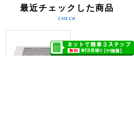
最近チェックした商品
CHECK
58
%
Cシリーズ 3口I
OFF
H KZ-C36S(W
600)
357,500
メーカー希望
円
小売価格(税込)