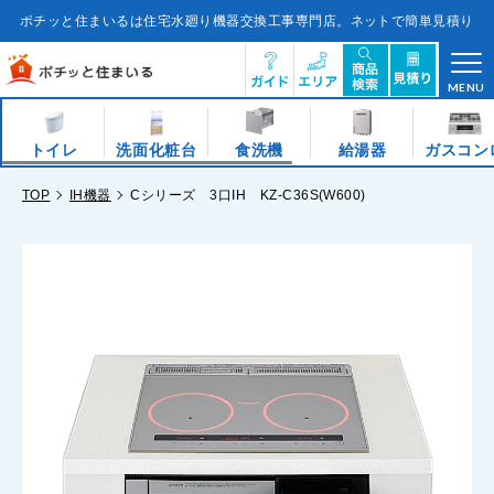
コ
ン
ポチッと住まいるは住宅水廻り機器交換工事専門店。ネットで簡単見積り
テ
ン
ツ
に
ス
キ
MENU
ッ
プ
す
る
トイレ
洗面化粧台
食洗機
給湯器
ガスコン
TOP
IH機器
Cシリーズ 3口IH KZ-C36S(W600)