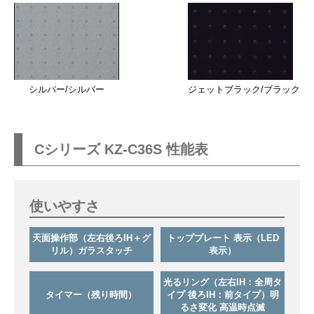
シルバー/シルバー
ジェットブラック/ブラック
Cシリーズ KZ-C36S 性能表
使いやすさ
天面操作部（左右後ろIH＋グ
トッププレート 表示（LED
リル）ガラスタッチ
表示）
光るリング（左右IH：全周タ
タイマー（残り時間）
イプ 後ろIH：前タイプ）明
るさ変化 高温時点滅