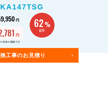
KA147TSG
59,950
62
円
%
2,781
OFF
円
※本体の価格です
交換工事のお見積り