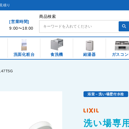
見積り
商品検索
[営業時間]
9:00〜18:00
洗面化粧台
食洗機
給湯器
ガスコン
47TSG
浴室－洗い場壁付水栓
洗い場専