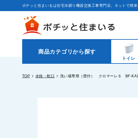
コ
ン
ポチッと住まいるは住宅水廻り機器交換工事専門店。ネットで簡単
テ
ン
ツ
に
ス
キ
ッ
プ
す
る
商品カテゴリから探す
トイレ
TOP
水栓・蛇口
洗い場専用（壁付） クロマーレＳ BF-KA1