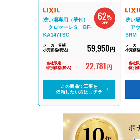
62
%
洗い場専用（壁付）
洗い
OFF
クロマーレＳ BF-
アウゼ
KA147TSG
SRM
59,950
メーカー希望
メーカ
円
小売価格(税込)
小売価格
22,781
当社限定
当社限
円
特別価格(税込)
特別価
この商品で工事を
依頼したい方はコチラ