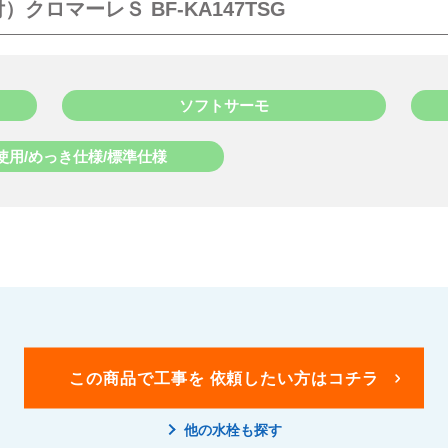
ロマーレＳ BF-KA147TSG
ソフトサーモ
使用/めっき仕様/標準仕様
この商品で工事を
依頼したい方はコチラ
他の水栓も探す