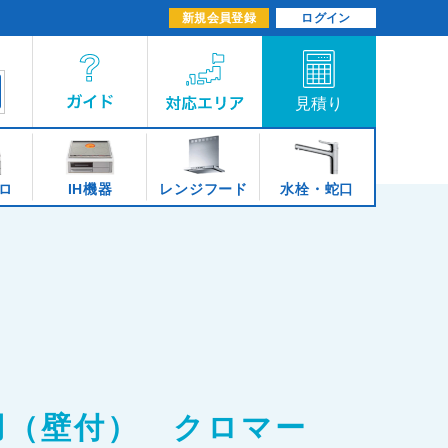
新規会員登録
ログイン
ロ
IH機器
レンジフード
水栓・蛇口
用（壁付） クロマー