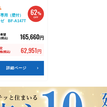
62
%
場専用（壁付）
OFF
 BF-A147T
165,660
ー希望
円
(税込)
62,951
定
円
格(税込)
詳細ページ