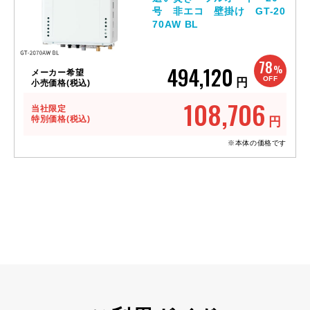
号 非エコ 壁掛け GT-20
70AW BL
78
494,120
%
メーカー希望
OFF
円
小売価格(税込)
108,706
当社限定
特別価格(税込)
円
※本体の価格です