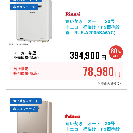
非エコジョーズ
追い焚き オート 20号
非エコ 壁掛け・PS標準設
置 RUF-A2005SAW(C)
80
394,900
%
メーカー希望
OFF
円
小売価格(税込)
78,980
当社限定
特別価格(税込)
円
※本体の価格です
追い焚き－オート
非エコジョーズ
追い焚き オート 20号
非エコ 壁掛け・PS標準設