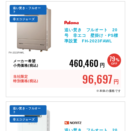
追い焚き－フルオー
ト
非エコジョーズ
追い焚き フルオート 20
号 非エコ 壁掛け・PS標
準設置 FH-2023FAWL
79
460,460
%
メーカー希望
OFF
円
小売価格(税込)
96,697
当社限定
特別価格(税込)
円
※本体の価格です
追い焚き－フルオー
ト
非エコジョーズ
追い焚き フルオート 20