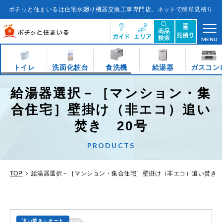
コ
ン
ポチッと住まいるは住宅水廻り機器交換工事専門店。ネットで簡単見積り
テ
ン
ツ
に
ス
キ
MENU
ッ
プ
す
る
トイレ
洗面化粧台
食洗機
給湯器
ガスコン
給湯器選択－［マンション・集
合住宅］壁掛け（非エコ）追い
焚き 20号
PRODUCTS
TOP
給湯器選択－［マンション・集合住宅］壁掛け（非エコ）追い焚き 
追い焚き－オート