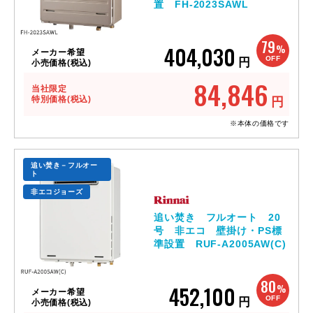
置 FH-2023SAWL
79
404,030
%
メーカー希望
OFF
円
小売価格(税込)
84,846
当社限定
特別価格(税込)
円
※本体の価格です
追い焚き－フルオー
ト
非エコジョーズ
追い焚き フルオート 20
号 非エコ 壁掛け・PS標
準設置 RUF-A2005AW(C)
80
452,100
%
メーカー希望
OFF
円
小売価格(税込)