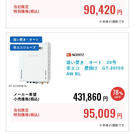
90,420
当社限定
特別価格(税込)
円
※本体の価格です
追い焚き－オート
非エコジョーズ
追い焚き オート 20号
非エコ 壁掛け GT-2070S
AW BL
78
431,860
%
メーカー希望
OFF
円
小売価格(税込)
95,009
当社限定
特別価格(税込)
円
※本体の価格です