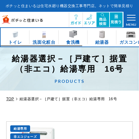
コ
ン
ポチッと住まいるは住宅水廻り機器交換工事専門店。ネットで簡単見積り
テ
ン
ツ
に
ス
キ
MENU
ッ
プ
す
る
トイレ
洗面化粧台
食洗機
給湯器
ガスコン
給湯器選択－［戸建て］据置
（非エコ）給湯専用 16号
PRODUCTS
TOP
給湯器選択－［戸建て］据置（非エコ）給湯専用 16号
給湯専用
非エコジョーズ