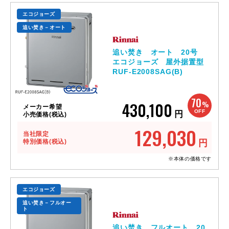
エコジョーズ
追い焚き－オート
追い焚き オート 20号
エコジョーズ 屋外据置型
RUF-E2008SAG(B)
70
430,100
%
メーカー希望
OFF
円
小売価格(税込)
129,030
当社限定
特別価格(税込)
円
※本体の価格です
エコジョーズ
追い焚き－フルオー
ト
追い焚き フルオート 20