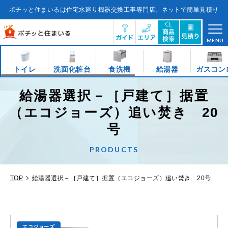
コ
ン
ポチッと住まいるは住宅水廻り機器交換工事専門店。ネットで簡単見積り
テ
ン
ツ
に
ス
キ
MENU
ッ
プ
す
る
トイレ
洗面化粧台
食洗機
給湯器
ガスコン
給湯器選択－［戸建て］据置
（エコジョーズ）追い焚き 20
号
PRODUCTS
TOP
給湯器選択－［戸建て］据置（エコジョーズ）追い焚き 20号
エコジョーズ