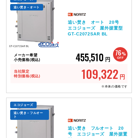
追い焚き－オート
追い焚き オート 20号
エコジョーズ 屋外据置型
GT-C2072SAR BL
76
455,510
%
メーカー希望
OFF
円
小売価格(税込)
109,322
当社限定
特別価格(税込)
円
※本体の価格です
エコジョーズ
追い焚き－フルオー
ト
追い焚き フルオート 20
号 エコジョーズ 屋外据置