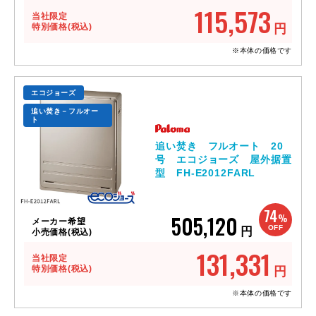
115,573
当社限定
特別価格(税込)
円
※本体の価格です
エコジョーズ
追い焚き－フルオー
ト
追い焚き フルオート 20
号 エコジョーズ 屋外据置
型 FH-E2012FARL
74
505,120
%
メーカー希望
OFF
円
小売価格(税込)
131,331
当社限定
特別価格(税込)
円
※本体の価格です