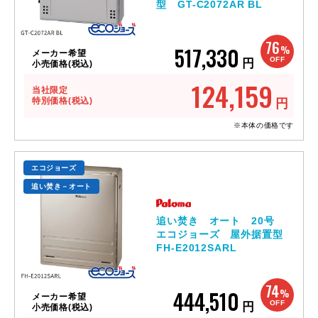
型 GT-C2072AR BL
76
517,330
%
メーカー希望
OFF
円
小売価格(税込)
124,159
当社限定
特別価格(税込)
円
※本体の価格です
エコジョーズ
追い焚き－オート
追い焚き オート 20号
エコジョーズ 屋外据置型
FH-E2012SARL
74
444,510
%
メーカー希望
OFF
円
小売価格(税込)