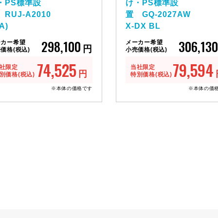
・PS標準設
け・PS標準設
RUJ-A2010
置 GQ-2027AW
A)
X-DX BL
298,100
306,130
ーカー希望
メーカー希望
円
価格(税込)
小売価格(税込)
74,525
79,594
社限定
当社限定
円
別価格(税込)
特別価格(税込)
※本体の価格です
※本体の価