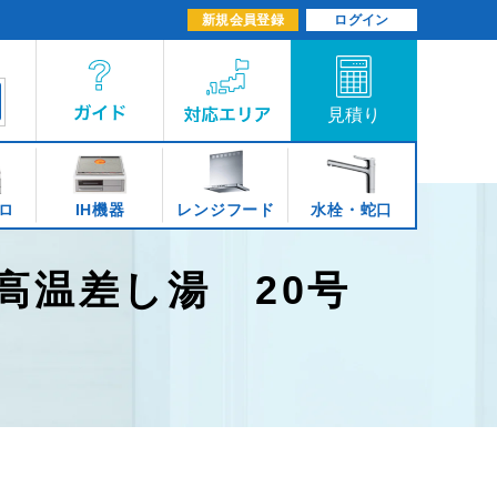
新規会員登録
ログイン
ロ
IH機器
レンジフード
水栓・蛇口
高温差し湯 20号