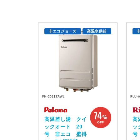
非エコジョーズ
高温水供給
74
%
高温差し湯 クイ
高
OFF
ックオート 20
ッ
号 非エコ 壁掛
号