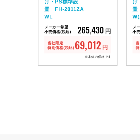
け・PS標準設
け
置 FH-2011ZA
置 
WL
W(
265,430
メーカー希望
メ
円
小売価格(税込)
小売
69,012
当社限定
当
円
特別価格(税込)
特
※本体の価格です