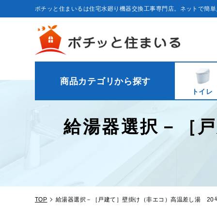
コ
ン
ポチッと住まいるは住宅水廻り機器交換工事専門店。ネットで簡単
テ
ン
ツ
に
ス
キ
ッ
プ
す
る
商品カテゴリから探す
トイレ
給湯器選択－［戸
TOP
給湯器選択－［戸建て］壁掛け（非エコ）高温差し湯 20