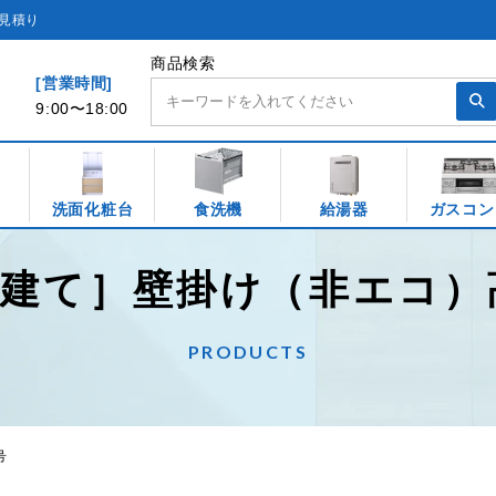
見積り
商品検索
[営業時間]
9:00〜18:00
洗面化粧台
食洗機
給湯器
ガスコン
建て］壁掛け（非エコ）
PRODUCTS
号