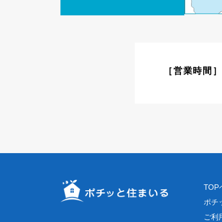
［営業時間］9
TO
ポチ
ご利