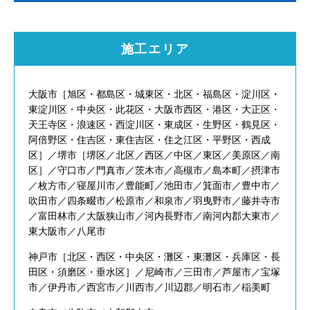
施工エリア
大阪市［旭区・都島区・城東区・北区・福島区・淀川区・
東淀川区・中央区・此花区・大阪市西区・港区・大正区・
天王寺区・浪速区・西淀川区・東成区・生野区・鶴見区・
阿倍野区・住吉区・東住吉区・住之江区・平野区・西成
区］／堺市［堺区／北区／西区／中区／東区／美原区／南
区］／守口市／門真市／茨木市／高槻市／島本町／摂津市
／枚方市／寝屋川市／豊能町／池田市／箕面市／豊中市／
吹田市／四条畷市／松原市／和泉市／羽曳野市／藤井寺市
／富田林市／大阪狭山市／河内長野市／南河内郡大東市／
東大阪市／八尾市
神戸市［北区・西区・中央区・灘区・東灘区・兵庫区・長
田区・須磨区・垂水区］／尼崎市／三田市／芦屋市／宝塚
市／伊丹市／西宮市／川西市／川辺郡／明石市／稲美町