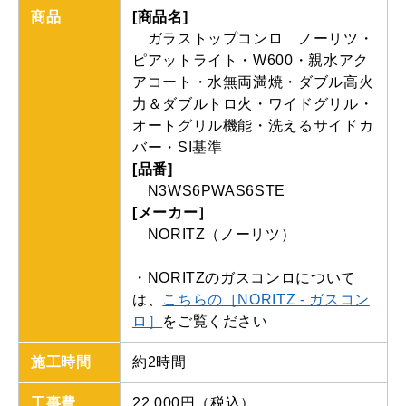
商品
[商品名]
ガラストップコンロ ノーリツ・
ピアットライト・W600・親水アク
アコート・水無両満焼・ダブル高火
力＆ダブルトロ火・ワイドグリル・
オートグリル機能・洗えるサイドカ
バー・SI基準
[品番]
N3WS6PWAS6STE
[メーカー］
NORITZ（ノーリツ）
・
NORITZ
のガスコンロについて
は、
こちらの［NORITZ - ガスコン
ロ］
をご覧ください
施工時間
約2時間
工事費
22,000円
（税込）