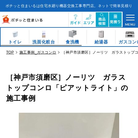
コ
ン
ポチッと住まいるは住宅水廻り機器交換工事専門店。ネットで簡単見積り
テ
ン
ツ
に
ス
キ
MENU
ッ
プ
す
る
トイレ
洗面化粧台
食洗機
給湯器
ガスコン
TOP
施工事例_ガスコンロ
［神戸市須磨区］ノーリツ ガラストップ
［神戸市須磨区］ノーリツ ガラス
トップコンロ「ピアットライト」の
施工事例