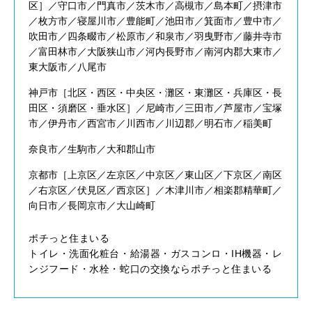
区］／守口市／門真市／茨木市／高槻市／島本町／摂津市
／枚方市／寝屋川市／豊能町／池田市／箕面市／豊中市／
吹田市／四条畷市／松原市／和泉市／羽曳野市／藤井寺市
／富田林市／大阪狭山市／河内長野市／南河内郡大東市／
東大阪市／八尾市
神戸市［北区・西区・中央区・灘区・東灘区・兵庫区・長
田区・須磨区・垂水区］／尼崎市／三田市／芦屋市／宝塚
市／伊丹市／西宮市／川西市／川辺郡／明石市／稲美町
奈良市／生駒市／大和郡山市
京都市［上京区／左京区／中京区／東山区／下京区／南区
／右京区／伏見区／西京区］／木津川市／相楽郡精華町／
向日市／長岡京市／大山崎町
ポチっと住まいる
トイレ・洗面化粧台・給湯器・ガスコンロ・IH機器・レ
ンジフード・水栓・蛇口の交換ならポチっと住まいる