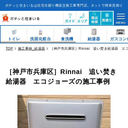
コ
ン
ポチッと住まいるは住宅水廻り機器交換工事専門店。ネットで簡単見積り
テ
ン
ツ
に
ス
キ
MENU
ッ
プ
す
る
トイレ
洗面化粧台
食洗機
給湯器
ガスコン
TOP
施工事例_給湯器
［神戸市兵庫区］Rinnai 追い焚き給湯器 
［神戸市兵庫区］Rinnai 追い焚き
給湯器 エコジョーズの施工事例