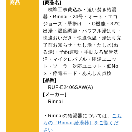
商品
[商品名]
標準工事費込み・追い焚き給湯
器・Rinnai・24号・オート・エコ
ジョーズ・壁掛け ・Q機能・32℃
出湯・温度調節・パワフル湯はり・
快適おいだき・快適保温・湯はり完
了前お知らせ・たし湯・たし水(ぬ
る湯)・予約運転・手動ふろ配管洗
浄・マイクロバブル・即湯ユニッ
ト・ソーラー対応ユニット・低No
ｘ・停電モード・あんしん点検
[品番]
RUF-E2406SAW(A)
[メーカー］
Rinnai
・
Rinnai
の給湯器については、
こち
らの［Rinnai-給湯器］をご覧くだ
さい