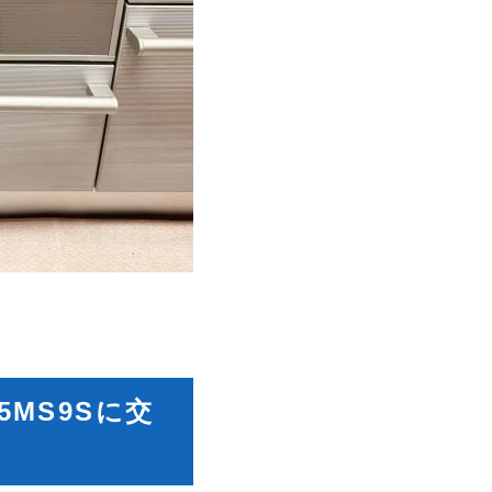
45MS9Sに
交