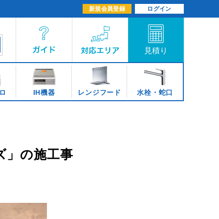
新規会員登録
ログイン
ロ
IH機器
レンジフード
水栓・蛇口
ーズ」の施工事