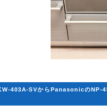
KW-403A-SVからPanasonicのNP-
。