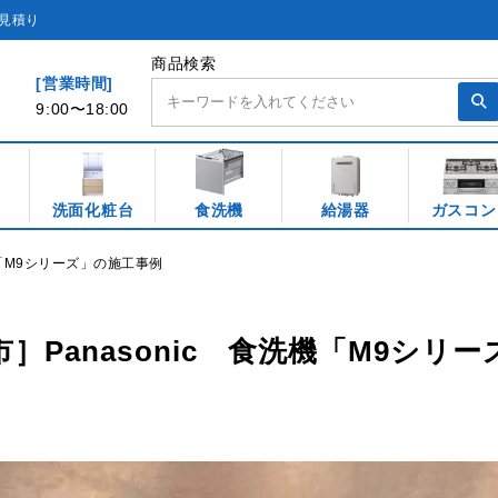
見積り
商品検索
[営業時間]
9:00〜18:00
洗面化粧台
食洗機
給湯器
ガスコン
機「M9シリーズ」の施工事例
］Panasonic 食洗機「M9シリ