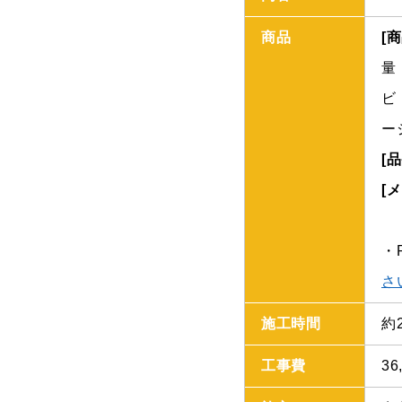
商品
[
量
ビ
ー
[品
[
・
さ
施工時間
約
工事費
36