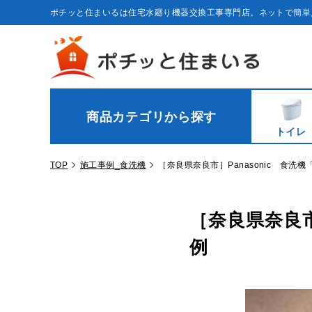
コ
ン
ポチッと住まいるは住宅水廻り機器交換工事専門店。ネットで簡単
テ
ン
ツ
に
ス
キ
ッ
プ
す
る
商品カテゴリから探す
トイレ
TOP
施工事例_食洗機
［奈良県奈良市］Panasonic 食洗
［奈良県奈良市
例