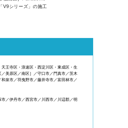
「V9シリーズ」の施工
・天王寺区・浪速区・西淀川区・東成区・生
区／美原区／南区］／守口市／門真市／茨木
／和泉市／羽曳野市／藤井寺市／富田林市／
塚市／伊丹市／西宮市／川西市／川辺郡／明