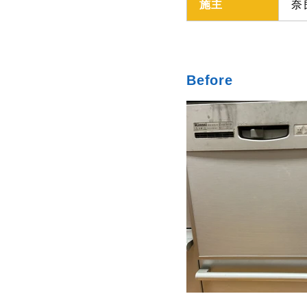
施主
奈
Before