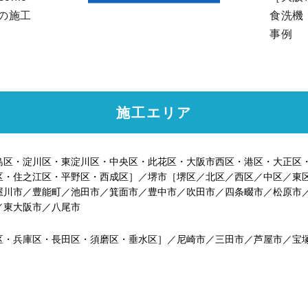
の施工
食洗機
事例
施工エリア
島区・淀川区・東淀川区・中央区・此花区・大阪市西区・港区・大正区
区・住之江区・平野区・西成区］／堺市［堺区／北区／西区／中区／東
屋川市／豊能町／池田市／箕面市／豊中市／吹田市／四条畷市／松原市
／東大阪市／八尾市
区・兵庫区・長田区・須磨区・垂水区］／尼崎市／三田市／芦屋市／宝