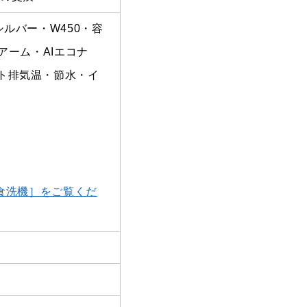
ルバー・W450・容
アーム・AIエコナ
ト排気温・節水・イ
c－食洗機］をご覧くだ